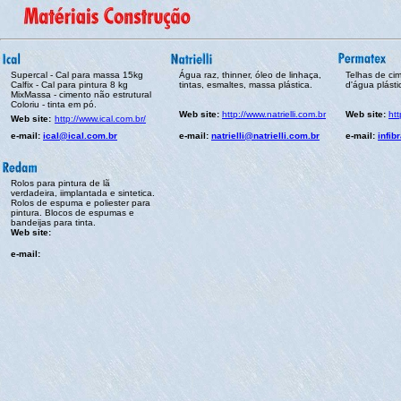
Supercal - Cal para massa 15kg
Água raz, thinner, óleo de linhaça,
Telhas de ci
Calfix - Cal para pintura 8 kg
tintas, esmaltes, massa plástica.
d'água plásti
MixMassa - cimento não estrutural
Coloriu - tinta em pó.
Web site:
http://www.natrielli.com.br
Web site:
htt
Web site:
http://www.ical.com.br/
e-mail:
ical@ical.com.br
e-mail:
natrielli@natrielli.com.br
e-mail:
infib
Rolos para pintura de lã
verdadeira, iimplantada e sintetica.
Rolos de espuma e poliester para
pintura. Blocos de espumas e
bandeijas para tinta.
Web site:
e-mail: