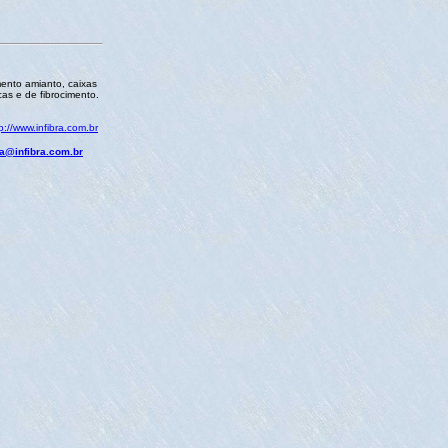
mento amianto, caixas
cas e de fibrocimento.
p://www.infibra.com.br
ra@infibra.com.br